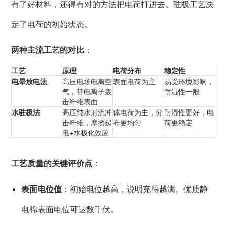
有了好材料，还得有对的方法把电荷打进去。驻极工艺决
定了电荷的初始状态。
两种主流工艺的对比
：
工艺
原理
电荷分布
稳定性
电晕放电法
高压电场电离空
表面电荷为主
易受环境影响，
气，带电离子轰
耐湿性一般
击纤维表面
水驻极法
高压纯水射流冲
体电荷为主，分
耐湿性更好，电
击纤维，摩擦起
布更均匀
荷更稳定
电+水极化效应
工艺质量的关键评价点
：
表面电位值
：初始电位越高，说明充得越满。优质静
电棉表面电位可达数千伏。