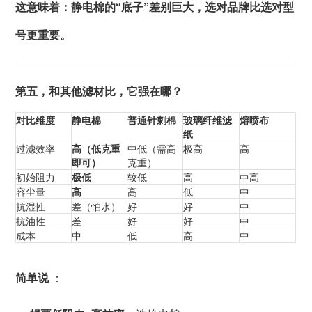
这意味着：静电棉的“底子”差别巨大，选对品牌比选对型
号更重要。
第五，和其他滤材比，它强在哪？
对比维度
静电棉
普通针刺棉
玻璃纤维滤
熔喷布
纸
过滤效率
高（低克重
中低（需高
极高
高
即可）
克重）
初始阻力
极低
较低
高
中高
容尘量
高
高
低
中
抗湿性
差（怕水）
好
好
中
抗油性
差
好
好
中
成本
中
低
高
中
简单说
：