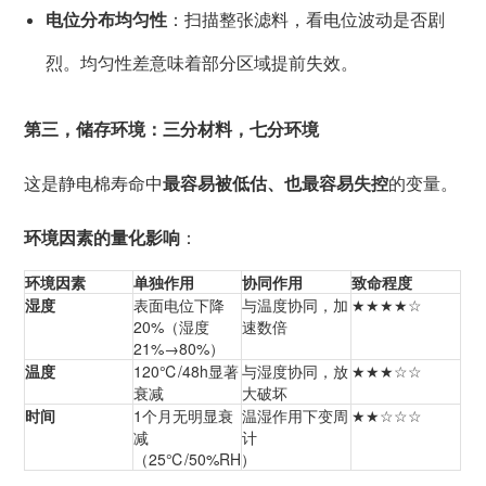
电位分布均匀性
：扫描整张滤料，看电位波动是否剧
烈。均匀性差意味着部分区域提前失效。
第三，储存环境：三分材料，七分环境
这是静电棉寿命中
最容易被低估、也最容易失控
的变量。
环境因素的量化影响
：
环境因素
单独作用
协同作用
致命程度
湿度
表面电位下降
与温度协同，加
★★★★☆
20%（湿度
速数倍
21%→80%）
温度
120℃/48h显著
与湿度协同，放
★★★☆☆
衰减
大破坏
时间
1个月无明显衰
温湿作用下变周
★★☆☆☆
减
计
（25℃/50%RH）