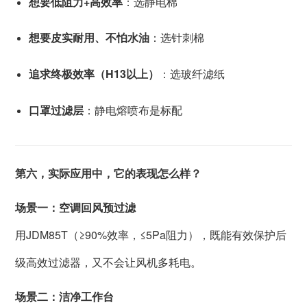
想要低阻力+高效率
：选静电棉
想要皮实耐用、不怕水油
：选针刺棉
追求终极效率（H13以上）
：选玻纤滤纸
口罩过滤层
：静电熔喷布是标配
第六，实际应用中，它的表现怎么样？
场景一：空调回风预过滤
用JDM85T（≥90%效率，≤5Pa阻力），既能有效保护后
级高效过滤器，又不会让风机多耗电。
场景二：洁净工作台