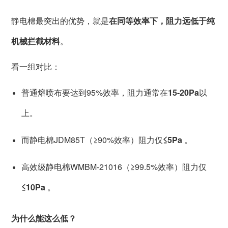
静电棉最突出的优势，就是
在同等效率下，阻力远低于纯
机械拦截材料
。
看一组对比：
普通熔喷布要达到95%效率，阻力通常在
15-20Pa
以
上。
而静电棉JDM85T（≥90%效率）阻力仅
≤5Pa
。
高效级静电棉WMBM-21016（≥99.5%效率）阻力仅
≤10Pa
。
为什么能这么低？