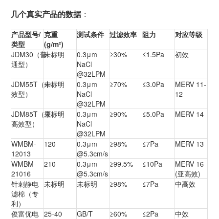
几个真实产品的数据
：
产品型号/
克重
测试条件
过滤效率
阻力
对应等级
类型
(g/m²)
JDM30（普
未标明
0.3μm
≥30%
≤1.5Pa
初效
通型）
NaCl
@32LPM
JDM55T（中
未标明
0.3μm
≥70%
≤3.0Pa
MERV 11-
效型）
NaCl
12
@32LPM
JDM85T（亚
未标明
0.3μm
≥90%
≤5.0Pa
MERV 14
高效型）
NaCl
@32LPM
WMBM-
120
0.3μm
≥98%
≤7Pa
MERV 13
12013
@5.3cm/s
WMBM-
210
0.3μm
≥99.5%
≤10Pa
MERV 16
21016
@5.3cm/s
(亚高效)
针刺静电
未标明
未标明
≥98%
≤7Pa
中高效
滤棉（专
利）
俊富优电
25-40
GB/T
≥60%
≤2Pa
中效