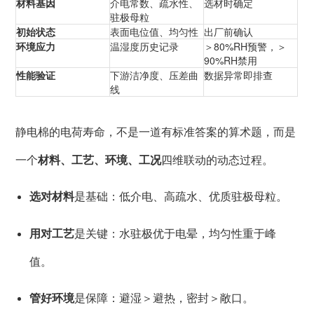
材料基因
介电常数、疏水性、
选材时确定
驻极母粒
初始状态
表面电位值、均匀性
出厂前确认
环境应力
温湿度历史记录
＞80%RH预警，＞
90%RH禁用
性能验证
下游洁净度、压差曲
数据异常即排查
线
静电棉的电荷寿命，不是一道有标准答案的算术题，而是
一个
材料、工艺、环境、工况
四维联动的动态过程。
选对材料
是基础：低介电、高疏水、优质驻极母粒。
用对工艺
是关键：水驻极优于电晕，均匀性重于峰
值。
管好环境
是保障：避湿＞避热，密封＞敞口。