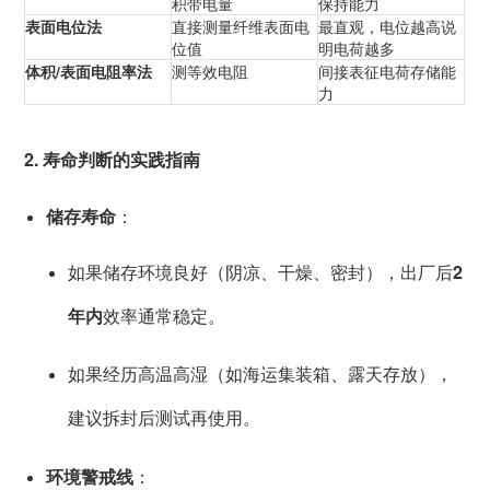
积带电量
保持能力
表面电位法
直接测量纤维表面电
最直观，电位越高说
位值
明电荷越多
体积/表面电阻率法
测等效电阻
间接表征电荷存储能
力
2. 寿命判断的实践指南
储存寿命
：
如果储存环境良好（阴凉、干燥、密封），出厂后
2
年内
效率通常稳定。
如果经历高温高湿（如海运集装箱、露天存放），
建议拆封后测试再使用。
环境警戒线
：