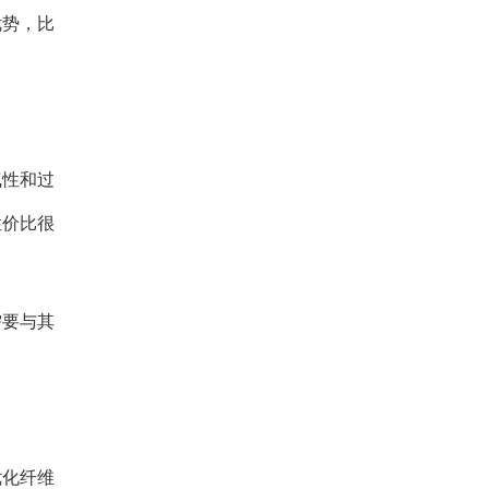
优势，比
气性和过
性价比很
需要与其
优化纤维