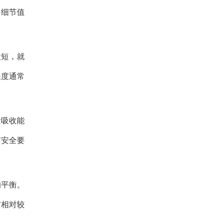
多细节值
太短，就
长度通常
量吸收能
有安全要
的平衡。
布相对较