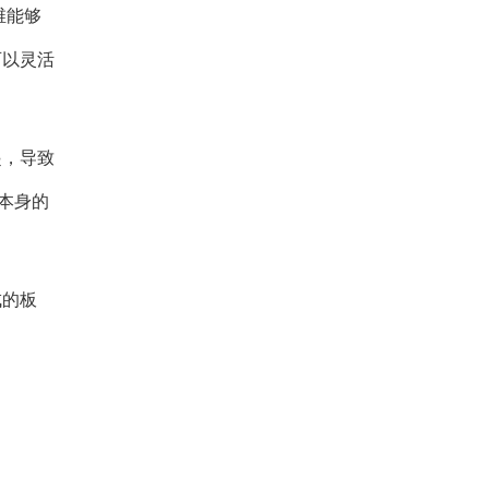
维能够
可以灵活
起，导致
本身的
成的板