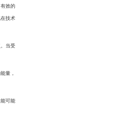
了有效的
化在技术
点。当受
的能量，
性能可能