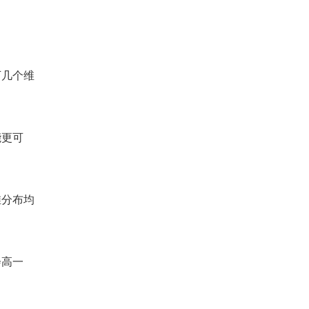
下几个维
能更可
维分布均
会高一