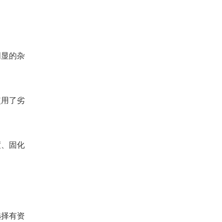
明显的杂
使用了劣
度、固化
选择有资