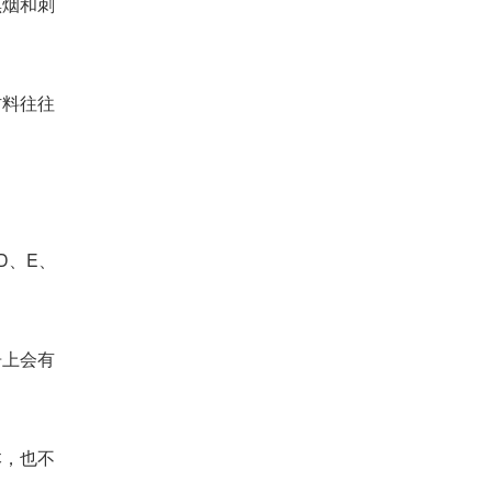
黑烟和刺
材料往往
D、E、
告上会有
本，也不