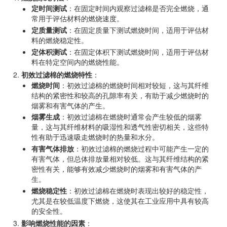
定时间测试
：在固定时间内观察过滤棉是否完全燃烧，通
常用于评估材料的燃烧速度。
定质量测试
：在固定质量下测试燃烧时间，适用于评估材
料的燃烧稳定性。
定体积测试
：在固定体积下测试燃烧时间，适用于评估材
料在特定空间内的燃烧性能。
初效过滤棉的燃烧特性
：
燃烧时间
：初效过滤棉的燃烧时间相对较短，这与其纤维
结构的紧密性和较高的孔隙率有关，有助于减少燃烧时的
烟雾和有害气体的产生。
烟雾生成
：初效过滤棉在燃烧时通常会产生较低的烟雾
量，这与其纤维材料的吸湿性和透气性密切相关，这些特
性有助于迅速吸走燃烧时的热量和水分。
有害气体排放
：初效过滤棉的燃烧过程中可能产生一定的
有害气体，但总体排放量相对较低。这与其纤维结构的紧
密性有关，能够有效减少燃烧时的烟雾和有害气体的产
生。
燃烧稳定性
：初效过滤棉在燃烧时表现出较好的稳定性，
尤其是在较低温度下燃烧，这使其在工业应用中具有较高
的安全性。
影响燃烧性能的因素
：