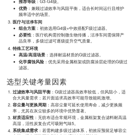
推荐等级
：G3-G4级。
优势
：兼顾过滤效率与风阻平衡，适合长时间运行且维护
频率适中的场景。
医疗与洁净车间
组合方案
：初效选用G4级+中效搭配F级过滤器。
必要性
：医疗机构需控制微生物传播，洁净车间需保障产
品良率，多级过滤可逐级提升空气质量。
特殊工艺环境
高温/高湿场景
：选择耐温材质的G级过滤器。
化学腐蚀风险
：优先采用金属框架或防腐涂层处理的G级过
滤器。
选型关键考量因素
过滤效率与风阻平衡
：G级过滤器虽效率较低，但风阻小，适
合大风量需求；若片面追求高效率可能导致能耗激增。
容尘量与更换周期
：高容尘量可延长使用寿命，减少更换频
率，尤其在灰尘较多的环境中优势显著。
材质适应性
：无纺布适合常规环境，金属框架复合滤料耐高温
高湿，活性炭复合式可吸附气味
5
。
系统集成需求
：若需构建多级过滤体系，初效应预留足够容尘