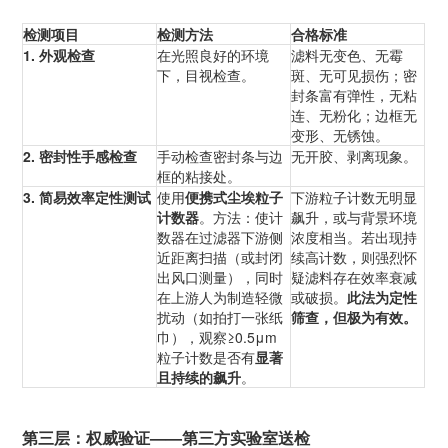
检测项目
检测方法
合格标准
1. 外观检查
在光照良好的环境
滤料无变色、无霉
下，目视检查。
斑、无可见损伤；密
封条富有弹性，无粘
连、无粉化；边框无
变形、无锈蚀。
2. 密封性手感检查
手动检查密封条与边
无开胶、剥离现象。
框的粘接处。
3. 简易效率定性测试
使用
便携式尘埃粒子
下游粒子计数无明显
计数器
。方法：使计
飙升，或与背景环境
数器在过滤器下游侧
浓度相当。若出现持
近距离扫描（或封闭
续高计数，则强烈怀
出风口测量），同时
疑滤料存在效率衰减
在上游人为制造轻微
或破损。
此法为定性
扰动（如拍打一张纸
筛查，但极为有效。
巾），观察≥0.5μm
粒子计数是否有
显著
且持续的飙升
。
第三层：权威验证——第三方实验室送检