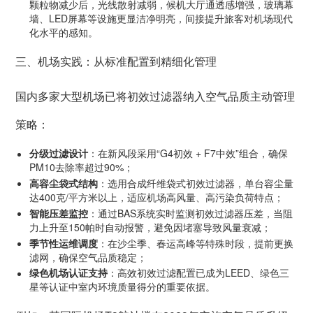
颗粒物减少后，光线散射减弱，候机大厅通透感增强，玻璃幕
墙、LED屏幕等设施更显洁净明亮，间接提升旅客对机场现代
化水平的感知。
三、机场实践：从标准配置到精细化管理
国内多家大型机场已将初效过滤器纳入空气品质主动管理
策略：
分级过滤设计
：在新风段采用“G4初效 + F7中效”组合，确保
PM10去除率超过90%；
高容尘袋式结构
：选用合成纤维袋式初效过滤器，单台容尘量
达400克/平方米以上，适应机场高风量、高污染负荷特点；
智能压差监控
：通过BAS系统实时监测初效过滤器压差，当阻
力上升至150帕时自动报警，避免因堵塞导致风量衰减；
季节性运维调度
：在沙尘季、春运高峰等特殊时段，提前更换
滤网，确保空气品质稳定；
绿色机场认证支持
：高效初效过滤配置已成为LEED、绿色三
星等认证中室内环境质量得分的重要依据。