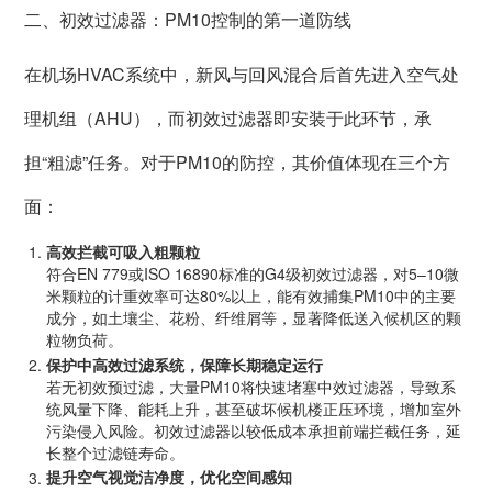
二、初效过滤器：PM10控制的第一道防线
在机场HVAC系统中，新风与回风混合后首先进入空气处
理机组（AHU），而初效过滤器即安装于此环节，承
担“粗滤”任务。对于PM10的防控，其价值体现在三个方
面：
高效拦截可吸入粗颗粒
符合EN 779或ISO 16890标准的G4级初效过滤器，对5–10微
米颗粒的计重效率可达80%以上，能有效捕集PM10中的主要
成分，如土壤尘、花粉、纤维屑等，显著降低送入候机区的颗
粒物负荷。
保护中高效过滤系统，保障长期稳定运行
若无初效预过滤，大量PM10将快速堵塞中效过滤器，导致系
统风量下降、能耗上升，甚至破坏候机楼正压环境，增加室外
污染侵入风险。初效过滤器以较低成本承担前端拦截任务，延
长整个过滤链寿命。
提升空气视觉洁净度，优化空间感知