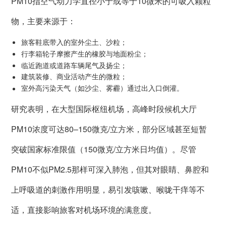
PM10指空气动力学直径小于或等于10微米的可吸入颗粒
物，主要来源于：
旅客鞋底带入的室外尘土、沙粒；
行李箱轮子摩擦产生的橡胶与地面粉尘；
临近跑道或道路车辆尾气及扬尘；
建筑装修、商业活动产生的微粒；
室外高污染天气（如沙尘、雾霾）通过出入口倒灌。
研究表明，在大型国际枢纽机场，高峰时段候机大厅
PM10浓度可达80–150微克/立方米，部分区域甚至短暂
突破国家标准限值（150微克/立方米日均值）。尽管
PM10不似PM2.5那样可深入肺泡，但其对眼睛、鼻腔和
上呼吸道的刺激作用明显，易引发咳嗽、喉咙干痒等不
适，直接影响旅客对机场环境的满意度。