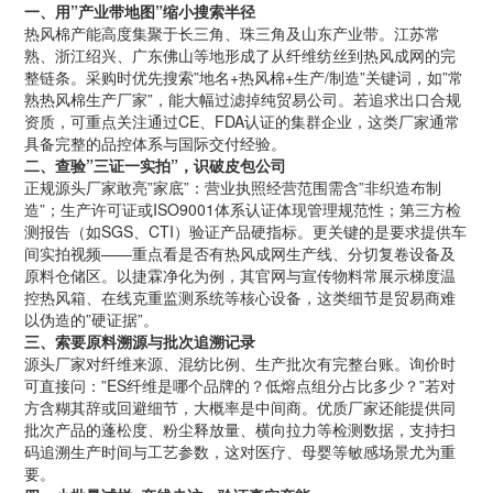
一、用”产业带地图”缩小搜索半径
热风棉产能高度集聚于长三角、珠三角及山东产业带。江苏常
熟、浙江绍兴、广东佛山等地形成了从纤维纺丝到热风成网的完
整链条。采购时优先搜索”地名+热风棉+生产/制造”关键词，如”常
熟热风棉生产厂家”，能大幅过滤掉纯贸易公司。若追求出口合规
资质，可重点关注通过CE、FDA认证的集群企业，这类厂家通常
具备完整的品控体系与国际交付经验。
二、查验”三证一实拍”，识破皮包公司
正规源头厂家敢亮”家底”：营业执照经营范围需含”非织造布制
造”；生产许可证或ISO9001体系认证体现管理规范性；第三方检
测报告（如SGS、CTI）验证产品硬指标。更关键的是要求提供车
间实拍视频——重点看是否有热风成网生产线、分切复卷设备及
原料仓储区。以捷霖净化为例，其官网与宣传物料常展示梯度温
控热风箱、在线克重监测系统等核心设备，这类细节是贸易商难
以伪造的”硬证据”。
三、索要原料溯源与批次追溯记录
源头厂家对纤维来源、混纺比例、生产批次有完整台账。询价时
可直接问：”ES纤维是哪个品牌的？低熔点组分占比多少？”若对
方含糊其辞或回避细节，大概率是中间商。优质厂家还能提供同
批次产品的蓬松度、粉尘释放量、横向拉力等检测数据，支持扫
码追溯生产时间与工艺参数，这对医疗、母婴等敏感场景尤为重
要。