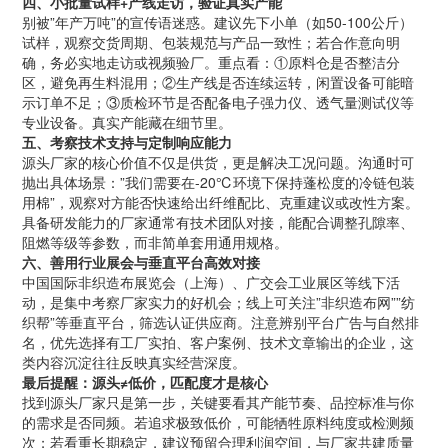
四、小批量试样+产线走访，验证真实产能
别被”年产万吨”的宣传语迷惑。建议先下小单（如50-100公斤）
试样，观察交货周期、包装规范与产品一致性；若合作意向明
确，务必实地走访或视频验厂。重点看：①原料仓是否整洁分
区，避免再生料混用；②生产线是否连续运转，闲置设备可能暗
示订单不足；③质检环节是否配备电子强力仪、透气量测试仪等
专业设备。真实产能藏在细节里。
五、考察技术支持与定制响应能力
源头厂家的核心价值不仅是供货，更是解决工况问题。沟通时可
抛出具体场景：”我们需要在-20℃环境下保持蓬松度的冷链包装
用棉”，观察对方能否快速给出纤维配比、克重建议或改性方案。
具备研发能力的厂家通常有技术团队对接，能配合调整孔隙率、
阻燃等级等参数，而非简单套用通用规格。
六、善用行业展会与垂直平台高效对接
中国国际非织造布展览会（上海）、广交会工业展区等线下活
动，是集中考察厂家实力的好机会；线上可关注”非织造布网””纺
织帮”等垂直平台，筛选认证供应商。注意辨别平台广告与自然排
名，优先选择有工厂实拍、客户案例、技术文章输出的企业，这
类内容沉淀往往反映真实经营深度。
最后提醒：源头≠低价，匹配度才是核心
找到源头厂家只是第一步，关键要看其产能节奏、品控标准与你
的需求是否同频。若追求极致低价，可能牺牲原料纯度或检测频
次；若看重长期稳定，建议预留合理利润空间，与厂家共建质量