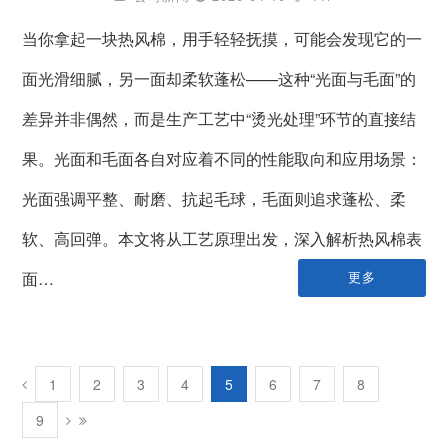
当你拿起一块热风棉，用手轻轻抚摸，可能会发现它的一
面光滑细腻，另一面却柔软蓬松——这种“光面与毛面”的
差异并非偶然，而是生产工艺中“烫光处理”环节的直接结
果。光面和毛面各自对应着不同的性能取向和应用场景：
光面强调平整、耐磨、抗起毛球，毛面则追求蓬松、柔
软、高回弹。本文将从工艺原理出发，深入解析热风棉表
面…
更多
1
2
3
4
5
6
7
8
9