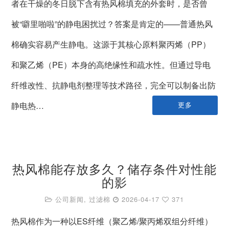
者在干燥的冬日脱下含有热风棉填充的外套时，是否曾
被“噼里啪啦”的静电困扰过？答案是肯定的——普通热风
棉确实容易产生静电。这源于其核心原料聚丙烯（PP）
和聚乙烯（PE）本身的高绝缘性和疏水性。但通过导电
纤维改性、抗静电剂整理等技术路径，完全可以制备出防
静电热…
更多
热风棉能存放多久？储存条件对性能
的影
公司新闻
,
过滤棉
2026-04-17
371
热风棉作为一种以ES纤维（聚乙烯/聚丙烯双组分纤维）