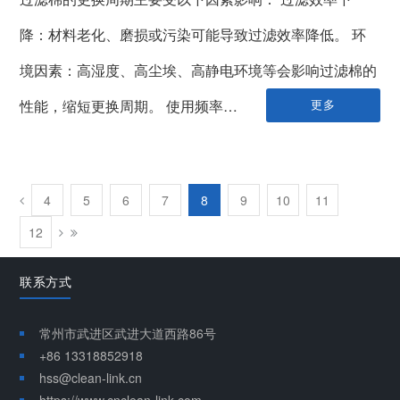
降：材料老化、磨损或污染可能导致过滤效率降低。 环
境因素：高湿度、高尘埃、高静电环境等会影响过滤棉的
性能，缩短更换周期。 使用频率…
更多
4
5
6
7
8
9
10
11
12
联系方式
常州市武进区武进大道西路86号
+86 13318852918
hss@clean-link.cn