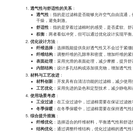
透气性与舒适性的关系
：
透气性
：指的是过滤棉是否能够允许空气自由流通，
干燥，避免刺激。
舒适性
：指的是穿着过滤棉时的感受，是否柔软、舒
权衡
：两者看似冲突，但可以通过优化设计实现平衡
优化设计方法
：
纤维选择
：选择既能提供良好透气性又不会过于紧绷
纤维结构
：调整纤维的孔隙率和密度，增加纤维的紧
表面处理
：采用光滑的表面处理，减少摩擦，提升舒
内部结构
：设计多孔结构或添加填充物，增加透气性
材料与工艺改进
：
材料创新
：开发具有自清洁功能的过滤棉，减少使用
工艺优化
：采用先进的染色和定型技术，减少静电和
使用场景考虑
：
工业过滤
：在工业过滤中，过滤棉需要在保证过滤效
冬季保暖
：在冬季保暖中，过滤棉需要在保持透气性
综合提升措施
：
纤维优化
：选择适合的纤维材料，平衡透气性和舒适
结构优化
：通过调整纤维结构，优化过滤棉的透气性